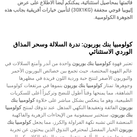
قائمتها بمحاصيل استثنائية، يمكنكم أيضاً الاطلاع على عرض
إثيوبيا قوجي مجففة (30X1KG)
لتأمين خيارات أفريقية بجانب هذه
الجوهرة الكولومبية.
كولومبيا بنك بوربون: ندرة السلالة وسحر المذاق
الوردي الاستثنائي
تعتبر قهوة
كولومبيا بنك بوربون
واحدة من أندر وأمتع السلالات في
عالم القهوة المختصة، حيث تجمع بين خصائص البوربون الأحمر
والبوربون الأصفر لتنتج حبة وردية اللون فريدة في مظهرها
وجوهرها. تمتاز
كولومبيا بنك بوربون
بنموها في مرتفعات كولومبيا
الشاهقة، مما يمنحها وقتاً أطول للنضج وتركيزاً أعلى للسكريات
الطبيعية، وهو ما ينعكس بشكل مباشر على حلاوة
كولومبيا بنك
بوربون
الفائقة وتعقيدها النكهي المذهل. عند تذوقك لمنتج
كولومبيا
بنك بوربون
، ستختبر سيمفونية من الإيحاءات الزهرية والفاكهية
المنعشة التي تشبه نكهة الفراولة والكرز، مما يجعل
كولومبيا بنك
بوربون
الخيار المفضل لمحترفي التذوق الذين يبحثون عن تجربة
حسية خارجة عن المألوف تتخطى حدود المذاق الكلاسيكي للبن.