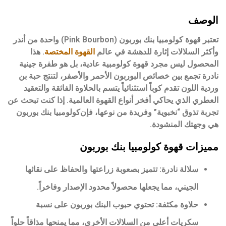
الوصف
تعتبر قهوة
كولومبيا بنك بوربون
(Pink Bourbon) واحدة من أندر
وأكثر السلالات إثارة للدهشة في عالم
القهوة المختصة
. هذا
المحصول ليس مجرد قهوة كولومبية عادية، بل هو طفرة جينية
نادرة تجمع بين خصائص البوربون الأحمر والأصفر، لتنتج حبة بن
وردية اللون تقدم كوباً استثنائياً يتسم بالحلاوة الفائقة والتعقيد
العطري الذي يحاكي أفخر أنواع القهوة العالمية. إذا كنت تبحث عن
تجربة تذوق “نخبوية” وفريدة من نوعها، فإن
كولومبيا بنك بوربون
هي وجهتك المنشودة.
مميزات قهوة كولومبيا بنك بوربون
سلالة نادرة:
تتميز بصعوبة زراعتها والحفاظ على نقائها
الجيني، مما يجعلها محصولاً محدود الإصدار وفاخراً.
حلاوة مكثفة:
تحتوي حبوب البنك بوربون على نسبة
سكريات أعلى من السلالات الأخرى، مما يمنحها مذاقاً حلواً