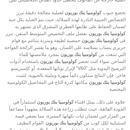
تخضع حبوب
كولومبيا بنك بوربون
لعملية معالجة دقيقة تبرز
الخصائص الجينية النادرة لهذه السلالة، حيث يتم العناية بكل حبة
لضمان الحفاظ على طابعها العطري المشرق الذي تشتهر به
كولومبيا بنك بوربون
. بفضل ملف التحميص المتوسط المتقن، تبرز
في
كولومبيا بنك بوربون
حمضية لطيفة ومتزنة تتناغم مع قوام
حريري ينساب بسلاسة على اللسان، وهو ما يفسر الرائحة الفواحة
التي تنبعث من
كولومبيا بنك بوربون
بمجرد ملامستها للماء
الساخن. سواء كنت تحضر
كولومبيا بنك بوربون
باستخدام أدوات
الترشيح اليدوية مثل “V60” لإبراز نوتاتها المعقدة، أو كإسبريسو
فاخر، فإن النتائج ستكون دائماً مبهرة ومليئة بالحيوية، لتثبت
كولومبيا بنك بوربون
مكانتها كدرة التاج في المحاصيل الكولومبية
المختصة.
علاوة على ذلك، يمثل اقتناء
كولومبيا بنك بوربون
استثماراً في
الجودة الفائقة، حيث تتطلب زراعة هذه السلالة مجهوداً مضاعفاً
من المزارعين لضمان ثبات نكهاتها المميزة، مما يضفي قيمة
استثنائية لكل كوب من
كولومبيا بنك بوربون
. القوام النظيف
والخاتمة المليئة بالحلاوة تجعل من
كولومبيا بنك بوربون
تجربة لا