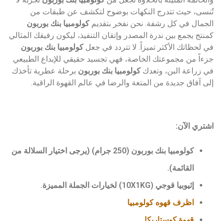
تُنسى، حيث تتدرج النكهات بوضوح لتكشف عن طبقات من
الجمال في كل رشفة. نحن نفخر بتقديم
كولومبيا بنك بوربون
كمنتج يجمع بين ندرة المصدر وإتقان التنفيذ، ليكون رفيقك المثالي
في لحظاتك الأكثر تميزاً. لا تتردد في جعل
كولومبيا بنك بوربون
جزءاً من مجموعتك الخاصة، فهي تجسيد حقيقي للإبداع الطبيعي
في زراعة البن، وتعدك
كولومبيا بنك بوربون
برحلة عطرية تأخذك
إلى آفاق جديدة من المتعة والرضا في عالم القهوة الراقية.
اشتري الآن:
كولومبيا بنك بوربون (250 جرام)
(يرجى اختيار السلالة من
القائمة).
إثيوبيا قوجي (10X1KG)
لخيارات الجملة المميزة.
اظرف قهوه كولومبيا
قهوة كوستاريكا