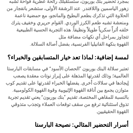
بمجرد تحضير بنك بوربون، ستستقبلك رائحة عطرية فواحة تشبه
زهور الياسمين واللافندر. عند الرشفة الأولى، ستشعر بانفجار من
الحلاوة التي تذكرك بطعم البطيخ والمانجو، مع حمضية ناعمة
ومنعشة تشبه طعم الكرز الوردي. القوام حريري وخفيف يترك
خلفه أثراً سكرياً طويلاً ونظيفاً. هذه التجربة الحسية الطبيعية
تتجاوز بمراحل أي نكهات مضافة مثل
القهوة بنكهة الفانيليا الفرنسية
، بفضل أصالة السلالة.
لمسة إضافية: لماذا تعد خيار المتسابقين والخبراء؟
تعتبر سلالة البنك بوربون “الحصان الأسود” في مسابقات البارستا
العالمية؛ وذلك لقدرتها المذهلة على إبراز نوتات معقدة يصعب
إيجادها في سلالات أخرى. يفضلها الخبراء لقدرتها على تقديم كوب
متوازن يجمع بين أناقة القهوة الإثيوبية وقوة القهوة الكولومبية.
بالنسبة للمقاهي المختصة، تقديم “بنك بوربون” يعني تقديم تجربة
تذوق استثنائية ترفع من سقف توقعات العملاء وتجذب متذوقي
القهوة الحقيقيين.
أسرار التحضير المثالي: نصيحة البارستا