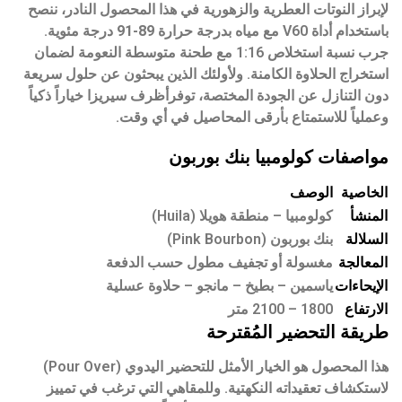
لإبراز النوتات العطرية والزهورية في هذا المحصول النادر، ننصح
باستخدام أداة V60 مع مياه بدرجة حرارة
89-91 درجة مئوية
.
جرب نسبة استخلاص 1:16 مع طحنة متوسطة النعومة لضمان
استخراج الحلاوة الكامنة. ولأولئك الذين يبحثون عن حلول سريعة
دون التنازل عن الجودة المختصة، توفر
أظرف سيريزا
خياراً ذكياً
وعملياً للاستمتاع بأرقى المحاصيل في أي وقت.
مواصفات كولومبيا بنك بوربون
الخاصية
الوصف
المنشأ
كولومبيا – منطقة هويلا (Huila)
السلالة
بنك بوربون (Pink Bourbon)
المعالجة
مغسولة أو تجفيف مطول حسب الدفعة
الإيحاءات
ياسمين – بطيخ – مانجو – حلاوة عسلية
الارتفاع
1800 – 2100 متر
طريقة التحضير المُقترحة
هذا المحصول هو الخيار الأمثل للتحضير اليدوي (Pour Over)
لاستكشاف تعقيداته النكهتية. وللمقاهي التي ترغب في تمييز