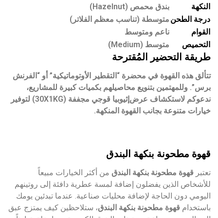
النكهة
بندق محمص (Hazelnut)
درجة الطحن
متوسطة (تناسب معظم الفلاتر)
القوام
ناعم ومتوسط
التحميص
متوسط (Medium)
طريقة التحضير المُقترحة
تتألق هذه القهوة في محضرة “التقطير الأوتوماتيكية” أو “الفرنش
برس”. وللمهتمين بتنويع محاصيلهم بكميات كبيرة للمشاريع،
ندعوكم لاستكشاف عرض
إثيوبيا قوجي مجففة (30X1KG)
لتوفير
خيارات متنوعة بجانب القهوة المنكهة.
قهوة مطحونة بنكهة البندق
تعتبر
قهوة مطحونة بنكهة البندق
من أكثر الخيارات مبيعاً
للأشخاص الذين يفضلون إضافة لمسة عطرية دافئة إلى روتينهم
اليومي دون الحاجة لإضافة محليات صناعية. عندما تبدئين يومك
باستخدام
قهوة مطحونة بنكهة البندق
، ستلاحظين كيف يمتزج عبق