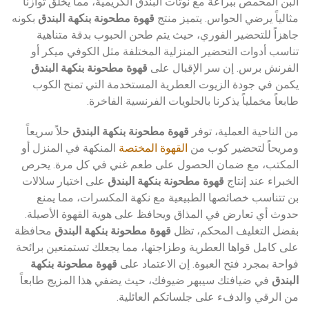
البن المحمص ببراعة مع نوتات البندق الكريمية، مما يخلق توازناً
مثالياً يرضي الحواس. يتميز منتج
قهوة مطحونة بنكهة البندق
بكونه
جاهزاً للتحضير الفوري، حيث يتم طحن الحبوب بدقة متناهية
تناسب أدوات التحضير المنزلية المختلفة مثل الكوفي ميكر أو
الفرنش برس. إن سر الإقبال على
قهوة مطحونة بنكهة البندق
يكمن في جودة الزيوت العطرية المستخدمة التي تمنح الكوب
طابعاً مخملياً يذكرنا بالحلويات الفرنسية الفاخرة.
من الناحية العملية، توفر
قهوة مطحونة بنكهة البندق
حلاً سريعاً
ومريحاً لتحضير كوب من
القهوة المختصة
المنكهة في المنزل أو
المكتب، مع ضمان الحصول على طعم غني في كل مرة. يحرص
الخبراء عند إنتاج
قهوة مطحونة بنكهة البندق
على اختيار سلالات
بن تتناسب خصائصها الطبيعية مع نكهة المكسرات، مما يمنع
حدوث أي تعارض في المذاق ويحافظ على هوية القهوة الأصيلة.
بفضل التغليف المحكم، تظل
قهوة مطحونة بنكهة البندق
محافظة
على كامل قواها العطرية وطزاجتها، مما يجعلك تستمتعين برائحة
فواحة بمجرد فتح العبوة. إن الاعتماد على
قهوة مطحونة بنكهة
البندق
في ضيافتك سيبهر ضيوفك، حيث يضفي هذا المزيج طابعاً
من الرقي والدفء على جلساتكم العائلية.