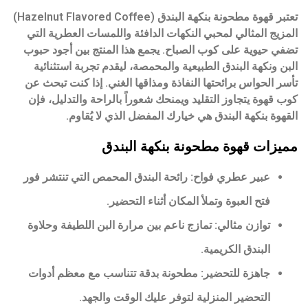
تعتبر
قهوة مطحونة بنكهة البندق
(Hazelnut Flavored Coffee)
المزيج المثالي لمحبي النكهات الدافئة واللمسات العطرية التي
تضفي حيوية على كوب الصباح. يجمع هذا المنتج بين أجود حبوب
البن ونكهة البندق الطبيعية والمحمصة، ليقدم تجربة استثنائية
تأسر الحواس برائحتها النفاذة ومذاقها الغني. إذا كنت تبحث عن
كوب قهوة يتجاوز التقليد ويمنحك شعوراً بالراحة والتدليل، فإن
القهوة بنكهة البندق
هي خيارك المفضل الذي لا يُقاوم.
مميزات قهوة مطحونة بنكهة البندق
عبير عطري فواح:
رائحة البندق المحمص التي تنتشر فور
فتح العبوة وتملأ المكان أثناء التحضير.
توازن مثالي:
تمازج ناعم بين مرارة البن اللطيفة وحلاوة
البندق الكريمية.
جاهزة للتحضير:
مطحونة بدقة تتناسب مع معظم أدوات
التحضير المنزلية لتوفر عليك الوقت والجهد.