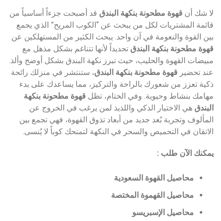
لا شك أن
قهوة مطحونة بنكهة البندق
قد أصبحت جزءاً أساسياً من
قائمة المشتريات لكل من يبحث عن “الكوب المريح” الذي يجمع
بين القوة والنعومة في آن واحد. يبحث الكثير من المستهلكين عن
قهوة مطحونة بنكهة البندق
تحديداً لأنها تتناغم بشكل مذهل مع
مبيضات القهوة والحليب، حيث تبرز نكهة البندق بشكل أوضح وألذ.
عند تحضير
قهوة مطحونة بنكهة البندق
، ستنتشر في منزلك رائحة
ذكية تعزز من شعورك بالراحة والتركيز، مما يساعدك على بدء
مهامك بنشاط وحيوية. وفي الختام، تظل
قهوة مطحونة بنكهة
البندق
هي الاختيار الذكي واللذيذ لمن يرغب في الخروج عن
المألوف وتجربة بُعد جديد من أبعاد تذوق القهوة، فهي تجمع بين
الاتقان في التحميص والسحر في النكهة لتمنحك كوباً لا يُنسى.
يمكنك الآن طلب :
محاصيل القهوة السعودية
محاصيل القهموة المختصة
محاصيل الإسبريسو