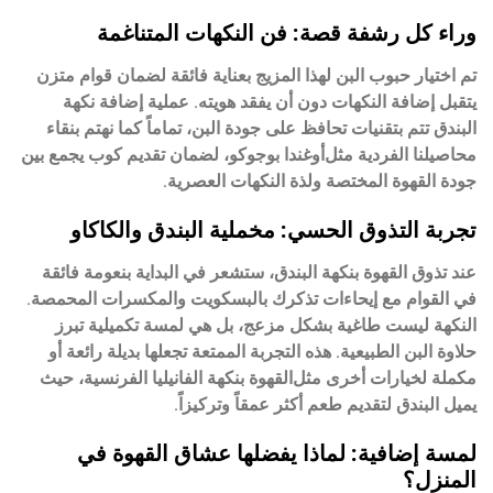
وراء كل رشفة قصة: فن النكهات المتناغمة
تم اختيار حبوب البن لهذا المزيج بعناية فائقة لضمان قوام متزن
يتقبل إضافة النكهات دون أن يفقد هويته. عملية إضافة نكهة
البندق تتم بتقنيات تحافظ على جودة البن، تماماً كما نهتم بنقاء
محاصيلنا الفردية مثل
أوغندا بوجوكو
، لضمان تقديم كوب يجمع بين
جودة القهوة المختصة ولذة النكهات العصرية.
تجربة التذوق الحسي: مخملية البندق والكاكاو
عند تذوق القهوة بنكهة البندق، ستشعر في البداية بنعومة فائقة
في القوام مع إيحاءات تذكرك بالبسكويت والمكسرات المحمصة.
النكهة ليست طاغية بشكل مزعج، بل هي لمسة تكميلية تبرز
حلاوة البن الطبيعية. هذه التجربة الممتعة تجعلها بديلة رائعة أو
مكملة لخيارات أخرى مثل
القهوة بنكهة الفانيليا الفرنسية
، حيث
يميل البندق لتقديم طعم أكثر عمقاً وتركيزاً.
لمسة إضافية: لماذا يفضلها عشاق القهوة في
المنزل؟