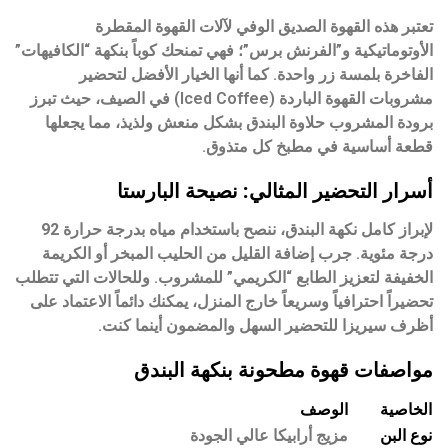
تعتبر هذه القهوة الصديق الوفي لآلات القهوة المقطرة
الأوتوماتيكية و”الفرنش برس”؛ فهي تمنحك كوباً بنكهة “الكافيهات”
الفاخرة بلمسة زر واحدة. كما أنها الخيار الأفضل لتحضير
مشروبات القهوة الباردة (Iced Coffee) في الصيف، حيث تبرز
برودة المشروب حلاوة البندق بشكل منعش ولذيذ، مما يجعلها
قطعة أساسية في مطبخ كل متذوق.
أسرار التحضير المثالي: نصيحة البارستا
لإبراز كامل نكهة البندق، ننصح باستخدام مياه بدرجة حرارة
92
درجة مئوية
. جرب إضافة القليل من الحليب المبخر أو الكريمة
الخفيفة لتعزيز الطابع “الكريمي” للمشروب. وللحالات التي تتطلب
تحضيراً احترافياً وسريعاً خارج المنزل، يمكنك دائماً الاعتماد على
أظرف سيريزا
للتحضير السهل والمضمون أينما كنت.
مواصفات قهوة مطحونة بنكهة البندق
الخاصية
الوصف
نوع البن
مزيج أرابيكا عالي الجودة