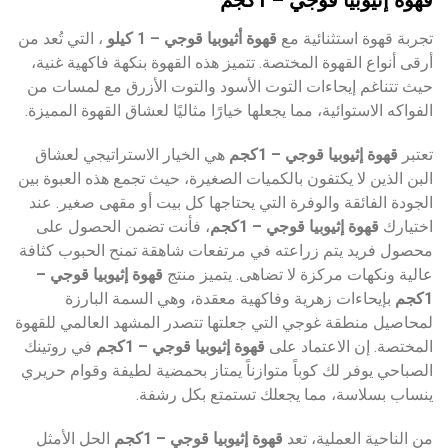
تجربة قهوة استثنائية مع
قهوة أثيوبيا قوجي – 1 كيلو
، التي تُعد من
أرقى أنواع القهوة المختصة. تتميز هذه القهوة بنكهة فاكهية غنية،
حيث تتناغم إيحاءات التوت الأسود والتوت الأزرق مع لمسات من
الفواكه الاستوائية، مما يجعلها خيارًا مثاليًا لعشاق القهوة المميزة.
تعتبر
قهوة إثيوبيا قوجي – 1كجم
هي الخيار الاستراتيجي لعشاق
البن الذين لا يكتفون بالكميات الصغيرة، حيث تجمع هذه العبوة بين
الجودة الفائقة والوفرة التي يحتاجها كل بيت أو مقهى صغير. عند
اختيارك
قهوة إثيوبيا قوجي – 1كجم
، فأنت تضمن الحصول على
محصول فريد يتم زراعته في مرتفعات شاهقة تمنح الحبوب كثافة
عالية ونكهات مركزة لا تضاهى. يتميز منتج
قهوة إثيوبيا قوجي –
1كجم
بإيحاءات زهرية وفاكهية معقدة، وهي السمة البارزة
لمحاصيل منطقة غوجي التي جعلتها تتصدر المشهد العالمي للقهوة
المختصة. إن الاعتماد على
قهوة إثيوبيا قوجي – 1كجم
في روتينك
الصباحي يوفر لك كوباً متوازناً يمتاز بحمضية لطيفة وقوام حريري
ينساب بسلاسة، مما يجعلك تستمتع بكل رشفة.
من الناحية العملية، تعد
قهوة إثيوبيا قوجي – 1كجم
الحل الأمثل