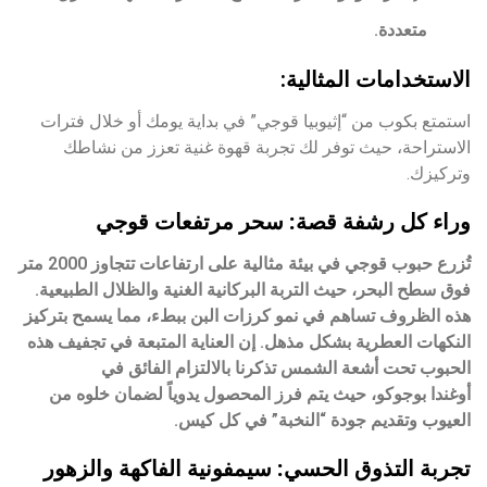
متعددة.
الاستخدامات المثالية:
استمتع بكوب من “إثيوبيا قوجي” في بداية يومك أو خلال فترات
الاستراحة، حيث توفر لك تجربة قهوة غنية تعزز من نشاطك
وتركيزك.
وراء كل رشفة قصة: سحر مرتفعات قوجي
تُزرع حبوب قوجي في بيئة مثالية على ارتفاعات تتجاوز 2000 متر
فوق سطح البحر، حيث التربة البركانية الغنية والظلال الطبيعية.
هذه الظروف تساهم في نمو كرزات البن ببطء، مما يسمح بتركيز
النكهات العطرية بشكل مذهل. إن العناية المتبعة في تجفيف هذه
الحبوب تحت أشعة الشمس تذكرنا بالالتزام الفائق في
أوغندا بوجوكو
، حيث يتم فرز المحصول يدوياً لضمان خلوه من
العيوب وتقديم جودة “النخبة” في كل كيس.
تجربة التذوق الحسي: سيمفونية الفاكهة والزهور