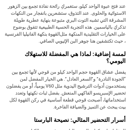
عند فتح عبوة الواحد كيلو، ستغمركِ رائحة نفاذة تجمع بين الزهور
الاستوائية والحلوى. عند التذوق، ستشعرين بانفجار من النكهات
المشرقة التي تشبه التوت البري متبوعة بنهاية عطرية طويلة
تذكركِ بالياسمين. هذه التجربة الحسية الطبيعية تتفوق بوضوح
على الخيارات التقليدية المنكهة مثل
القهوة بنكهة الفانيليا الفرنسية
، حيث تكتشفين هنا جوهر البن الإثيوبي الصافي.
لمسة إضافية: لماذا هي المفضلة للاستهلاك
اليومي؟
يفضل عشاق القهوة حجم الواحد كيلو من قوجي لأنها تجمع بين
“الجودة النادرة” و”السعر العادل”. هي الخيار المفضل لمن
يستخدمون أدوات الترشيح اليدوية مثل V60 يومياً، أو من يفضلون
تحضير الإسبريسو الفاكهي المنعش. بفضل ثبات نكهتها وتعدد
استخداماتها، أصبحت قوجي قطعة أساسية في ركن القهوة لكل
بيت يبحث عن التميز والضيافة الفاخرة.
أسرار التحضير المثالي: نصيحة البارستا