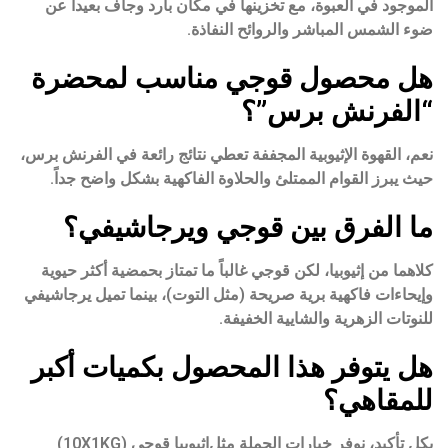
الموجود في العبوة، مع تخزينها في مكان بارد وجاف بعيداً عن
ضوء الشمس المباشر والروائح النفاذة.
هل محصول قوجي مناسب لمحضرة
“الفرنش برس”؟
نعم، القهوة الإثيوبية المجففة تعطي نتائج رائعة في الفرنش برس،
حيث يبرز القوام الممتلئ والحلاوة الفاكهية بشكل واضح جداً.
ما الفرق بين قوجي ويرجاشيفي؟
كلاهما من إثيوبيا، لكن قوجي غالباً ما تمتاز بحمضية أكثر حيوية
وإيحاءات فاكهية برية صريحة (مثل التوت)، بينما تميل يرجاشيفي
للنوتات الزهرية والشايية الخفيفة.
هل يتوفر هذا المحصول بكميات أكبر
للمقاهي؟
بكل تأكيد، نوفر خيارات الجملة مثل
إثيوبيا قوجي (10X1KG)