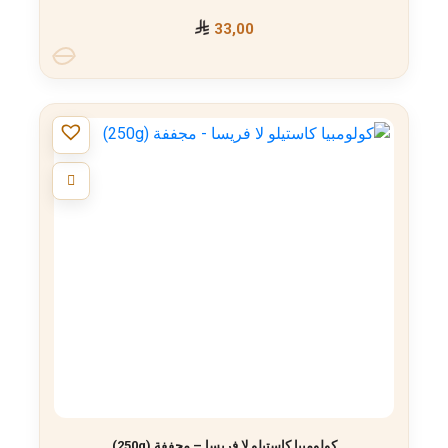
33,00
كولومبيا كاستيلو لا فريسا – مجففة (250g)