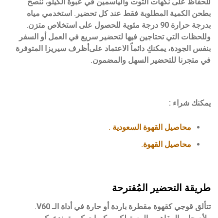
للحفاظ على نكهات التوت والياسمين في عبوة الكيلو، ننصح
بطحن الكمية المطلوبة فقط عند كل تحضير. استخدمي مياه
بدرجة حرارة
90 درجة مئوية
للحصول على استخلاص متزن.
وللحظات التي تحتاجين فيها لتحضير سريع في العمل أو السفر
بنفس الجودة، يمكنكِ دائماً الاعتماد على
أظرف سيريزا
المتوفرة
في متجرنا للتحضير السهل والمضمون.
يمكنك شراء :
محاصيل القهوة السعودية .
محاصيل القهوة.
طريقة التحضير المُقترحة
تتألق قوجي كقهوة مقطرة باردة أو حارة في أداة الـ
V60
.