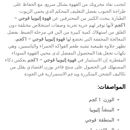
لتجنب نفاذ مخزونك من القهوة بشكل سريع، مع الحفاظ على
طزاجة الحبوب بفضل التغليف المحكم الذي يحمي الزيوت
الطيارة. يبحث الكثير من المحترفين عن
قهوة إثيوبيا قوجي –
1كجم
لأنها توفر لهم حرية تجربة وصفات استخلاص مختلفة دون
القلق من استهلاك كمية كبيرة من البن في مرحلة الضبط. بفضل
المعالجة المجففة التي تخضع لها
قهوة إثيوبيا قوجي – 1كجم
،
تظهر حلاوة طبيعية تشبه طعم الفواكه الحمراء والياسمين، وهي
نكهات تجعل هذا المحصول المفضل لدى محبي القهوة السوداء
المقطرة. إن الاستثمار في
قهوة إثيوبيا قوجي – 1كجم
يعكس ذكاء
المستهلك في الحصول على منتج فاخر بوزن اقتصادي يقلل من
تكاليف الشحن المتكررة ويدعم الاستمرارية في الجودة.
المواصفات:
الوزن: 1 كجم
المنشأ: إثيوبيا
المنطقة: قوجي