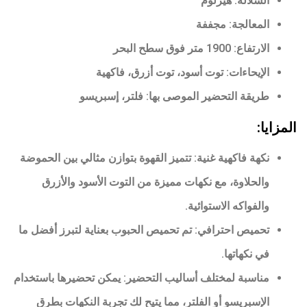
السلالة: هيرلوم
المعالجة: مجففة
الارتفاع: 1900 متر فوق سطح البحر
الإيحاءات: توت أسود، توت أزرق، فاكهية
طريقة التحضير الموصى بها: فلتر، إسبريسو
المزايا:
نكهة فاكهية غنية: تتميز القهوة بتوازن مثالي بين الحموضة
والحلاوة، مع نكهات مميزة من التوت الأسود والأزرق
والفواكه الاستوائية.
تحميص احترافي: تم تحميص الحبوب بعناية لتبرز أفضل ما
في نكهاتها.
مناسبة لمختلف أساليب التحضير: يمكن تحضيرها باستخدام
الإسبريسو أو الفلتر، مما يتيح لك تجربة النكهات بطرق