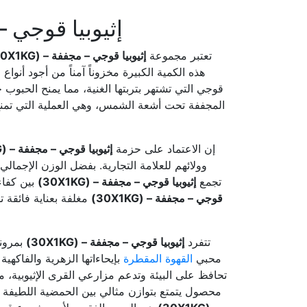
إثيوبيا قوجي – مجففة – (30X1KG): الحل 
تعتبر مجموعة
إثيوبيا قوجي – مجففة – (30X1KG)
هذه الكمية الكبيرة مخزوناً آمناً من أجود أنواع ا
قوجي التي تشتهر بتربتها الغنية، مما يمنح الحبوب
المجففة تحت أشعة الشمس، وهي العملية التي تمنح ا
إن الاعتماد على حزمة
إثيوبيا قوجي – مجففة – (30X1KG)
وولائهم للعلامة التجارية. بفضل الوزن الإجمالي
تجمع
إثيوبيا قوجي – مجففة – (30X1KG)
بين كفاء
قوجي – مجففة – (30X1KG)
مغلفة بعناية فائقة 
تتفرد
إثيوبيا قوجي – مجففة – (30X1KG)
بمرونة
محبي
القهوة المقطرة
بإيحاءاتها الزهرية والفاكهي
تحافظ على البيئة وتدعم مزارعي القرى الإثيوبية، مما
محصول يتمتع بتوازن مثالي بين الحمضية اللطيفة وا