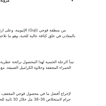
مرونة 
بالمعادن في خلق كثافة عالية للحبة، وهو ما نلا
تبدأ الرحلة الحسية لهذا المحصول برائحة عطرية
الحمراء المجففة وحلاوة الكراميل العميقة. م
جرام لاستخلاص 36-38 مل خلال 30 ثانية للحصول على توازن مثالي بين القوام والحلاوة. وإذا كنت ترغب في تقديم خيارات سريعة لعملائك، يمكنك دائماً الاعتماد على