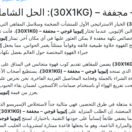
الشامل لإمدادات القهوة الكبرى
الخيار الاستراتيجي الأول للمنشآت الضخمة وسلاسل المقاهي التي 
لبن الإثيوبي. عندما تختار
إثيوبيا قوجي – مجففة – (30X1KG)
، فأنت 
 خصائص نكهة معقدة لا يمكن العثور عليها في أي مكان آخر. تمتاز
إثيوب
لقهوة حلاوة طبيعية فائقة وقواماً ممتلئاً يغمر الحواس، مما يجعل
إ
خبراء القهوة المختصة حول العالم بفضل نكها
يضمن للمقاهي تقديم كوب قهوة متجانس في المذاق على مدا
 الذي تمنحه
إثيوبيا قوجي – مجففة – (30X1KG)
، يستطيع أصحاب الأ
ة الشراء بالجملة وفخامة المحاصيل الفردية الفاخرة. نحن نحرص ع
تحت تفريغ الهواء أو باستخدام صمامات الأكسجين، لضمان بقاء الحبو
يعزز من قيمة
إثيوبي
 مذهلة في طرق التحضير، فهي مثالية جداً لاستخلاص الإسبريسو الذي ي
ة المنعشة. إن الطلب المتزايد على
إثيوبيا قوجي – مجففة – (30X1KG)
 يضفي طابعاً إنسانياً على جودتها التقنية. باختيارك لمنتج
إثيوبيا قوجي –
لمرارة الناعمة، وهو ما يجعلها قاعدة ممتازة لمشروبات الحليب الساخ