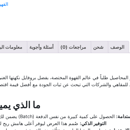
القه
الوصف
شحن
مراجعات (0)
أسئلة وأجوبة
معلومات البا
لمحاصيل طلباً في عالم القهوة المختصة، بفضل بروفايل نكهتها الغني
جي للمقاهي والشركات التي تبحث عن ثبات الجودة مع أفضل قيمة اقتص
ما الذي يميز عرض 
تدامة:
الحصول على كمية كبيرة من نفس الدفعة (Batch) يضمن لك ثبات الطعم والإعدادات داخل مقهاك لفترة طويلة.
التوفير الذكي:
صُمم هذا العرض ليوفر أعلى هامش ربح لل