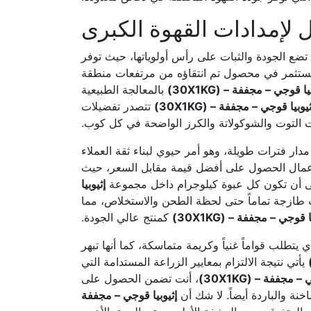
تضع الجودة والثبات على رأس أولوياتها، حيث توفر
تستثمر في محصول تم انتقاؤه من مرتفعات منطقة
يا قوجي – مجففة – (30X1KG)
بالمعالجة الطبيعية
ثيوبيا قوجي – مجففة – (30X1KG)
تتصدر تفضيلات
ت التوت والشوكولاتة والكرز الواضحة في كل كوب.
ر فترات طويلة، وهو أمر حيوي لبناء ثقة العملاء
عمال الحصول على أفضل قيمة مقابل السعر، حيث
لى أن تكون كل عبوة كيلوجرام داخل مجموعة
إثيوبيا
ب طازجة تماماً حتى لحظة الطحن والاستخلاص، مما
ا قوجي – مجففة – (30X1KG)
كمنتج عالي الجودة.
تطلب قواماً غنياً وكريمة متماسكة، كما أنها تبهر
يأتي نتيجة الالتزام بمعايير الزراعة المستدامة التي
 مجففة – (30X1KG)
، أنت تضمن الحصول على
نة والباردة أيضاً. لا شك أن
إثيوبيا قوجي – مجففة