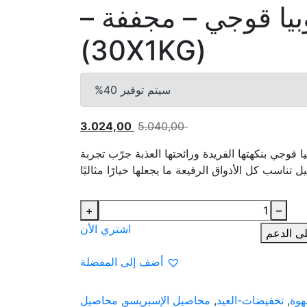
وبيا قوجي – مجففة –
(30X1KG)
سيتم توفير 40%
السعر
السعر
3.024,00
5.040,00
الأصلي
الحالي
يا قوجي بنكهتها الفريدة ورائحتها العذبة جرّب تجربة
هو:
هو:
ناسب كل الأذواق الرفيعة ما يجعلها خيارًا مثاليًا
3.024,00 .
5.040,00 .
+
–
اشتري الأن
ى الدعم
أضف إلى المفضلة
هوة
,
تخفيضات-العيد
,
محاصيل الإسبريسو
,
محاصيل