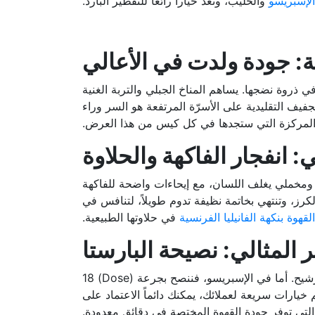
الإسبريسو
والحليب، وتعد خياراً رائعاً للتقطير البارد.
ر، تُقطف هذه الحبوب يدوياً في ذروة نضجها. يساهم المناخ الجبلي والتربة الغنية
تجفيف التقليدية على الأسرّة المرتفعة هو السر وراء
المركزة التي ستجدها في كل كيس من هذا العرض.
ئ ومخملي يغلف اللسان، مع إيحاءات واضحة للفاكهة
رز، وتنتهي بخاتمة نظيفة تدوم طويلاً، لتنافس في
القهوة بنكهة الفانيليا الفرنسية
في حلاوتها الطبيعية.
لإخراج أفضل ما في محصول قوجي المجفف، ننصح باستخدام مياه مفلترة بجودة عالية وبدرجة حرارة 92 مئوية للترشيح. أما في الإسبريسو، فننصح بجرعة (Dose) 18
لتي توفر جودة القهوة المختصة في دقائق معدودة.