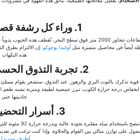
الاستخدام:
بفضل معالجتها الطبيعية، تتألق هذه القهوة في مشروبات
1. وراء كل رشفة قصة: جودة ولدت في الأعالي
من منطقة قوجي (Guji) الإثيوبية، وعلى ارتفاعات تتجاوز 2000 متر فوق سطح البح
حظه أيضاً في محاصيل متميزة مثل
أوغندا بوجوكو
. إن الالتزام بطرق ال
هذه النكهات 
2. تجربة التذوق الحسي: انفجار الفاكهة والحلاوة
 قوية تذكرك بالتوت البري والزهور. عند التذوق، ستشعر بقوام ممتل
ع انخفاض درجة حرارة الكوب، تبرز حمضية لطيفة ومتزنة تشبه طعم الك
جاذبيتها حتى
3. أسرار التحضير المثالي: نصيحة البارستا
أظرف سيريزا
ا