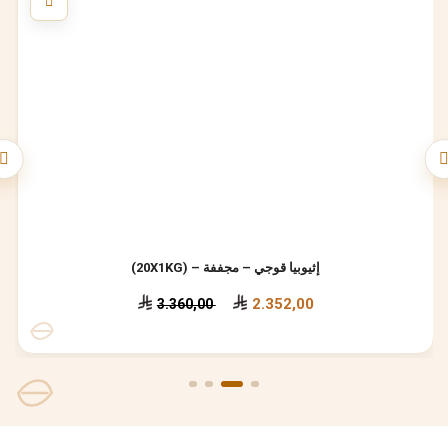
إثيوبيا قوجي – مجففة – (20X1KG)
2.352,00
3.360,00